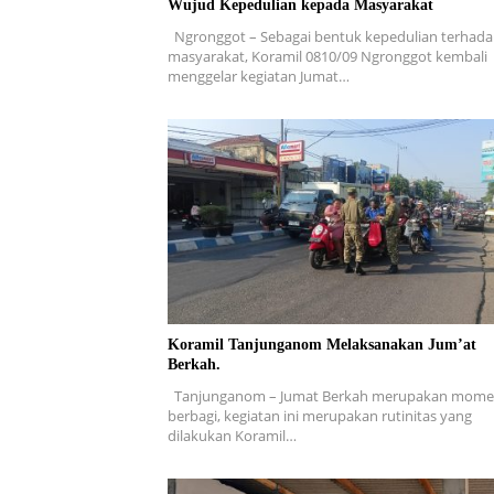
Wujud Kepedulian kepada Masyarakat
Ngronggot – Sebagai bentuk kepedulian terhad
masyarakat, Koramil 0810/09 Ngronggot kembali
menggelar kegiatan Jumat…
Koramil Tanjunganom Melaksanakan Jum’at
Berkah.
Tanjunganom – Jumat Berkah merupakan mom
berbagi, kegiatan ini merupakan rutinitas yang
dilakukan Koramil…