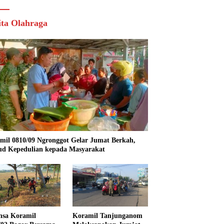
ita Olahraga
mil 0810/09 Ngronggot Gelar Jumat Berkah,
d Kepedulian kepada Masyarakat
nsa Koramil
Koramil Tanjunganom