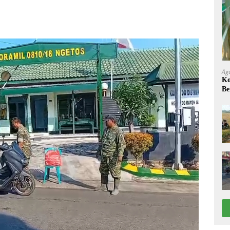
Ag
Ko
Be