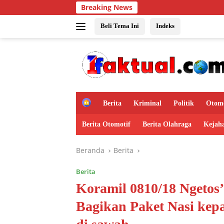
Langsung
Breaking News
ke
konten
Beli Tema Ini
Indeks
H
Berita
Kriminal
Politik
Otomo
o
m
Berita Otomotif
Berita Olahraga
Kejah
e
Beranda
Berita
Berita
Koramil 0810/18 Ngeto
Bagikan Paket Nasi kep