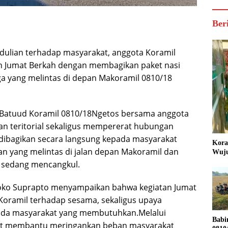
Ber
dulian terhadap masyarakat, anggota Koramil
an Jumat Berkah dengan membagikan paket nasi
ga yang melintas di depan Makoramil 0810/18
eh Batuud Koramil 0810/18Ngetos bersama anggota
n teritorial sekaligus mempererat hubungan
 dibagikan secara langsung kepada masyarakat
Kora
lan yang melintas di jalan depan Makoramil dan
Wuju
g sedang mencangkul.
Joko Suprapto menyampaikan bahwa kegiatan Jumat
oramil terhadap sesama, sekaligus upaya
da masyarakat yang membutuhkan.Melalui
Babi
ikit membantu meringankan beban masyarakat