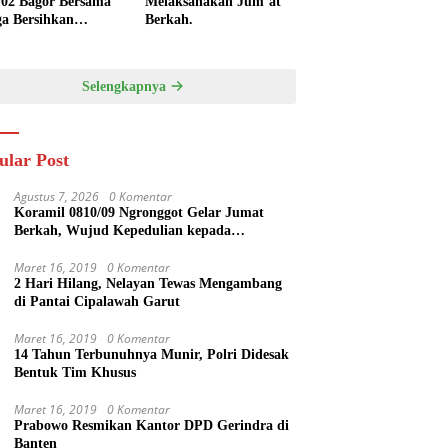
/02 Bagor Bersama
Melaksanakan Jum’at
a Bersihkan
Berkah.
kungan Lapangan
 Kendalrejo
Selengkapnya
ular Post
Agustus 7, 2026
0 Komentar
Koramil 0810/09 Ngronggot Gelar Jumat
Berkah, Wujud Kepedulian kepada
Masyarakat
Maret 16, 2019
0 Komentar
2 Hari Hilang, Nelayan Tewas Mengambang
di Pantai Cipalawah Garut
Maret 16, 2019
0 Komentar
14 Tahun Terbunuhnya Munir, Polri Didesak
Bentuk Tim Khusus
Maret 16, 2019
0 Komentar
Prabowo Resmikan Kantor DPD Gerindra di
Banten