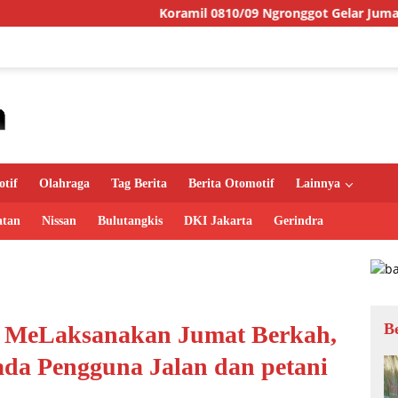
Koramil 0810/09 Ngronggot Gelar Jumat Berkah, Wujud 
tif
Olahraga
Tag Berita
Berita Otomotif
Lainnya
atan
Nissan
Bulutangkis
DKI Jakarta
Gerindra
B
s’ MeLaksanakan Jumat Berkah,
ada Pengguna Jalan dan petani