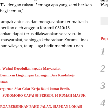
0810
TNI dengan rakyat. Semoga apa yang kami berikan
Warg
Ling
bagi semua,”
Desa
 tampak antusias dan mengucapkan terima kasih
diberikan oleh anggota Koramil 0810/18
rapkan dapat terus dilaksanakan secara rutin
Pop
 masyarakat, sehingga keberadaan Koramil tidak
an wilayah, tetapi juga hadir membantu dan
1
2
h, Wujud Kepedulian kepada Masyarakat
 Bersihkan Lingkungan Lapangan Desa Kendalrejo
3
erkah.
rguruan Silat Gelar Kerja Bakti Jumat Bersih.
 SUKOMORO CAPAI 88 PERSEN, 10 RUMAH MASUK
4
RGA BERSIHKAN BAHU JALAN, SIAPKAN LOKASI