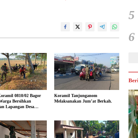
5
6
Ber
oramil 0810/02 Bagor
Koramil Tanjunganom
Warga Bersihkan
Melaksanakan Jum’at Berkah.
an Lapangan Desa
jo