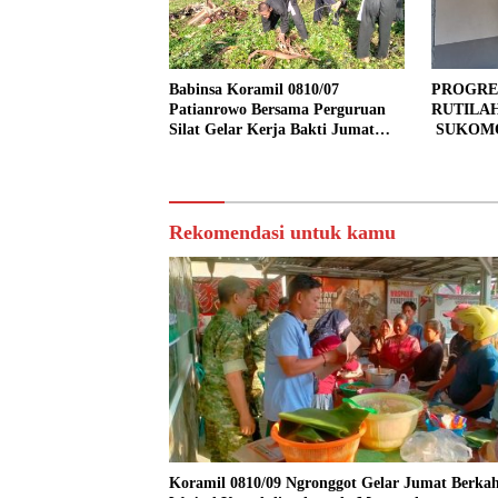
Babinsa Koramil 0810/07
PROGRE
Patianrowo Bersama Perguruan
RUTILA
Silat Gelar Kerja Bakti Jumat
SUKOMO
Bersih.
PERSEN
TAHAP 
Rekomendasi untuk kamu
Koramil 0810/09 Ngronggot Gelar Jumat Berkah