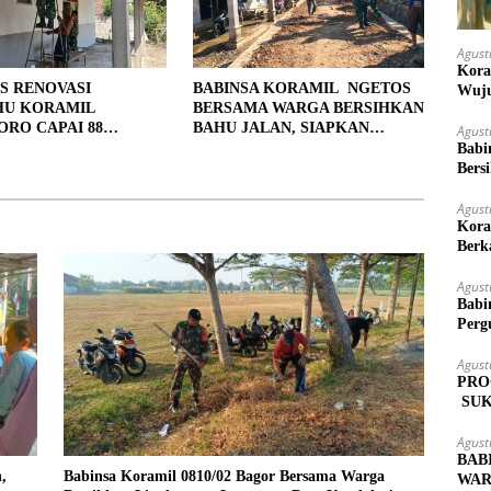
Agust
Kora
S RENOVASI
BABINSA KORAMIL NGETOS
Wuju
HU KORAMIL
BERSAMA WARGA BERSIHKAN
RO CAPAI 88
BAHU JALAN, SIAPKAN
Agust
, 10 RUMAH MASUK
LOKASI UNTUK PENGECORAN
Babi
PENYELESAIAN
Bers
Agust
Kora
Berk
Agust
Babi
Perg
Agust
PRO
SUK
MAS
Agust
BAB
,
Babinsa Koramil 0810/02 Bagor Bersama Warga
WAR