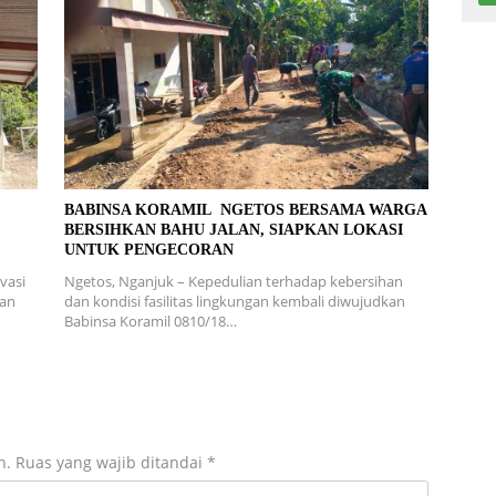
L
BABINSA KORAMIL NGETOS BERSAMA WARGA
BERSIHKAN BAHU JALAN, SIAPKAN LOKASI
UNTUK PENGECORAN
vasi
Ngetos, Nganjuk – Kepedulian terhadap kebersihan
ran
dan kondisi fasilitas lingkungan kembali diwujudkan
Babinsa Koramil 0810/18…
n.
Ruas yang wajib ditandai
*