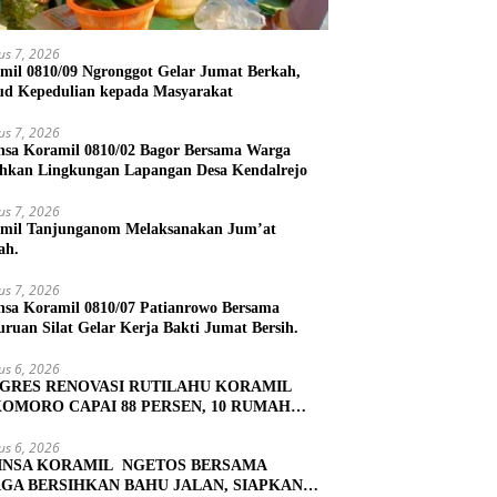
us 7, 2026
mil 0810/09 Ngronggot Gelar Jumat Berkah,
d Kepedulian kepada Masyarakat
us 7, 2026
nsa Koramil 0810/02 Bagor Bersama Warga
ihkan Lingkungan Lapangan Desa Kendalrejo
us 7, 2026
mil Tanjunganom Melaksanakan Jum’at
ah.
us 7, 2026
nsa Koramil 0810/07 Patianrowo Bersama
uruan Silat Gelar Kerja Bakti Jumat Bersih.
us 6, 2026
GRES RENOVASI RUTILAHU KORAMIL
OMORO CAPAI 88 PERSEN, 10 RUMAH
UK TAHAP PENYELESAIAN
us 6, 2026
INSA KORAMIL NGETOS BERSAMA
GA BERSIHKAN BAHU JALAN, SIAPKAN