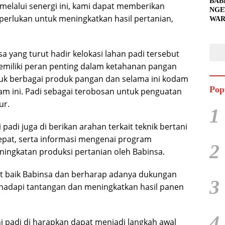
BAB
melalui senergi ini, kami dapat memberikan
NGE
 perlukan untuk meningkatkan hasil pertanian,
WAR
BAH
SIA
UNT
yang turut hadir kelokasi lahan padi tersebut
PEN
miliki peran penting dalam ketahanan pangan
uk berbagai produk pangan dan selama ini kodam
Pop
m ini. Padi sebagai terobosan untuk penguatan
ur.
1
adi juga di berikan arahan terkait teknik bertani
epat, serta informasi mengenai program
2
ngkatan produksi pertanian oleh Babinsa.
 baik Babinsa dan berharap adanya dukungan
3
ghadapi tantangan dan meningkatkan hasil panen
4
 padi di harapkan dapat menjadi langkah awal