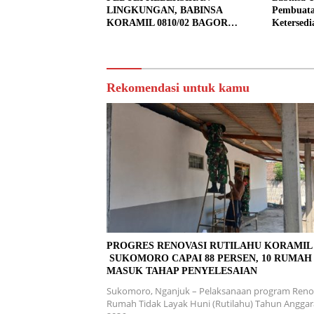
LINGKUNGAN, BABINSA
Pembuata
KORAMIL 0810/02 BAGOR
Ketersedi
BERSAMA WARGA KUTOREJO
GELAR KERJA BAKTI
Rekomendasi untuk kamu
PROGRES RENOVASI RUTILAHU KORAMI
SUKOMORO CAPAI 88 PERSEN, 10 RUMAH
MASUK TAHAP PENYELESAIAN
Sukomoro, Nganjuk – Pelaksanaan program Reno
Rumah Tidak Layak Huni (Rutilahu) Tahun Angga