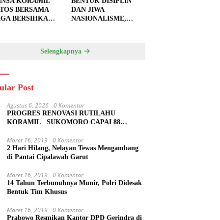
INSA KORAMIL
BENTUK DISIPLIN
TOS BERSAMA
DAN JIWA
GA BERSIHKAN
NASIONALISME,
U JALAN,
BABINSA KORAMIL
PKAN LOKASI
0810/20 NGLUYU
UK
LATIH PASKIBRA
Selengkapnya
GECORAN
ular Post
Agustus 6, 2026
0 Komentar
PROGRES RENOVASI RUTILAHU
KORAMIL SUKOMORO CAPAI 88
PERSEN, 10 RUMAH MASUK TAHAP
PENYELESAIAN
Maret 16, 2019
0 Komentar
2 Hari Hilang, Nelayan Tewas Mengambang
di Pantai Cipalawah Garut
Maret 16, 2019
0 Komentar
14 Tahun Terbunuhnya Munir, Polri Didesak
Bentuk Tim Khusus
Maret 16, 2019
0 Komentar
Prabowo Resmikan Kantor DPD Gerindra di