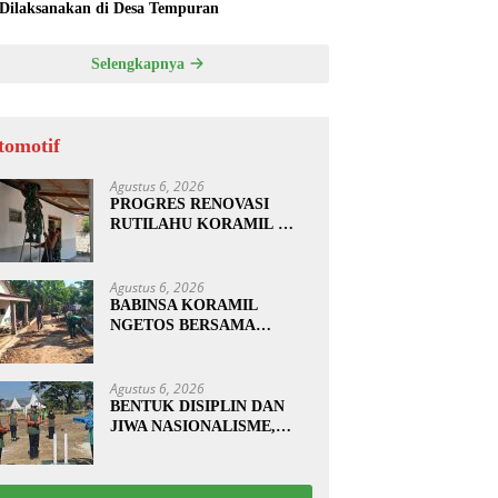
 Dilaksanakan di Desa Tempuran
Selengkapnya
tomotif
Agustus 6, 2026
PROGRES RENOVASI
RUTILAHU KORAMIL
SUKOMORO CAPAI 88
PERSEN, 10 RUMAH
MASUK TAHAP
Agustus 6, 2026
PENYELESAIAN
BABINSA KORAMIL
NGETOS BERSAMA
WARGA BERSIHKAN
BAHU JALAN, SIAPKAN
LOKASI UNTUK
Agustus 6, 2026
PENGECORAN
BENTUK DISIPLIN DAN
JIWA NASIONALISME,
BABINSA KORAMIL
0810/20 NGLUYU LATIH
PASKIBRA