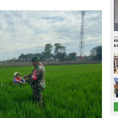
Ag
P
K
1