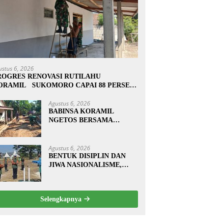
ustus 6, 2026
ROGRES RENOVASI RUTILAHU
ORAMIL SUKOMORO CAPAI 88 PERSEN,
0 RUMAH MASUK TAHAP PENYELESAIAN
Agustus 6, 2026
BABINSA KORAMIL
NGETOS BERSAMA
WARGA BERSIHKAN
BAHU JALAN, SIAPKAN
LOKASI UNTUK
Agustus 6, 2026
PENGECORAN
BENTUK DISIPLIN DAN
JIWA NASIONALISME,
BABINSA KORAMIL
0810/20 NGLUYU LATIH
PASKIBRA
Selengkapnya