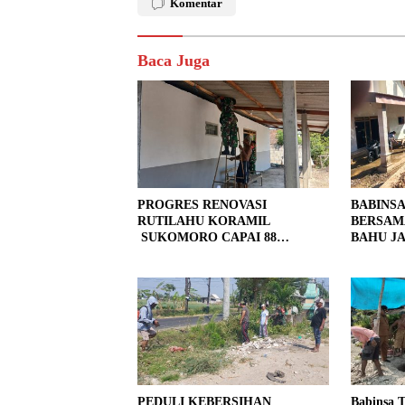
Komentar
Baca Juga
PROGRES RENOVASI
BABINS
RUTILAHU KORAMIL
BERSAM
SUKOMORO CAPAI 88
BAHU JA
PERSEN, 10 RUMAH MASUK
LOKASI
TAHAP PENYELESAIAN
PEDULI KEBERSIHAN
Babinsa 