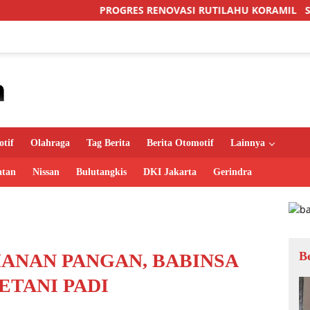
ROGRES RENOVASI RUTILAHU KORAMIL SUKOMORO CAPAI 88 P
tif
Olahraga
Tag Berita
Berita Otomotif
Lainnya
atan
Nissan
Bulutangkis
DKI Jakarta
Gerindra
B
NAN PANGAN, BABINSA
ETANI PADI