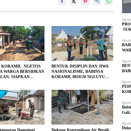
Agust
PRO
SUK
MAS
Agust
BAB
WAR
LOK
Agust
BEN
A KORAMIL NGETOS
BENTUK DISIPLIN DAN JIWA
BAB
A WARGA BERSIHKAN
NASIONALISME, BABINSA
PAS
LAN, SIAPKAN
KORAMIL 0810/20 NGLUYU
Agust
 UNTUK PENGECORAN
LATIH PASKIBRA
PED
KOR
KUT
Agust
Babi
Gali
Agust
Duku
Tempuran Dampingi
Dukung Ketersediaan Air Bersih,