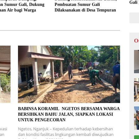
Gali
n Sumur Gali, Dukung
Pembuatan Sumur Gali
aan Air bagi Warga
Dilaksanakan di Desa Tempuran
O
L
BABINSA KORAMIL NGETOS BERSAMA WARGA
BERSIHKAN BAHU JALAN, SIAPKAN LOKASI
UNTUK PENGECORAN
vasi
Ngetos, Nganjuk – Kepedulian terhadap kebersihan
ran
dan kondisi fasilitas lingkungan kembali diwujudkan