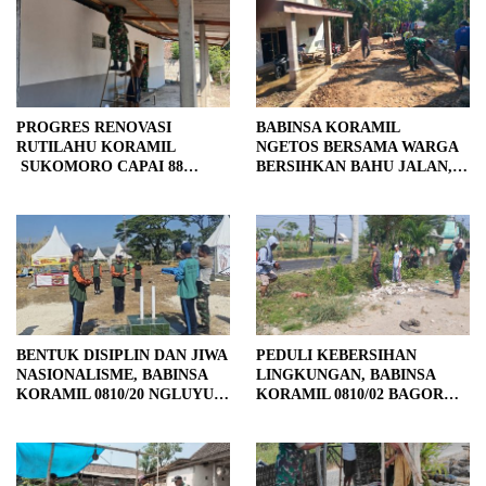
PROGRES RENOVASI
BABINSA KORAMIL
RUTILAHU KORAMIL
NGETOS BERSAMA WARGA
SUKOMORO CAPAI 88
BERSIHKAN BAHU JALAN,
PERSEN, 10 RUMAH MASUK
SIAPKAN LOKASI UNTUK
TAHAP PENYELESAIAN
PENGECORAN
BENTUK DISIPLIN DAN JIWA
PEDULI KEBERSIHAN
NASIONALISME, BABINSA
LINGKUNGAN, BABINSA
KORAMIL 0810/20 NGLUYU
KORAMIL 0810/02 BAGOR
LATIH PASKIBRA
BERSAMA WARGA
KUTOREJO GELAR KERJA
BAKTI