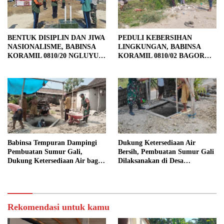
BENTUK DISIPLIN DAN JIWA
PEDULI KEBERSIHAN
NASIONALISME, BABINSA
LINGKUNGAN, BABINSA
KORAMIL 0810/20 NGLUYU
KORAMIL 0810/02 BAGOR
LATIH PASKIBRA
BERSAMA WARGA
KUTOREJO GELAR KERJA
BAKTI
Babinsa Tempuran Dampingi
Dukung Ketersediaan Air
Pembuatan Sumur Gali,
Bersih, Pembuatan Sumur Gali
Dukung Ketersediaan Air bagi
Dilaksanakan di Desa
Warga
Tempuran
Rekomendasi untuk kamu