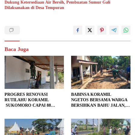
Dukung Ketersediaan Air Bersih, Pembuatan Sumur Gali
Dilaksanakan di Desa Tempuran
Baca Juga
PROGRES RENOVASI
BABINSA KORAMIL
RUTILAHU KORAMIL
NGETOS BERSAMA WARGA
SUKOMORO CAPAI 88
BERSIHKAN BAHU JALAN,
PERSEN, 10 RUMAH MASUK
SIAPKAN LOKASI UNTUK
TAHAP PENYELESAIAN
PENGECORAN