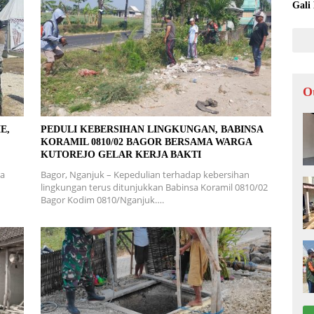
Gali
O
E,
PEDULI KEBERSIHAN LINGKUNGAN, BABINSA
KORAMIL 0810/02 BAGOR BERSAMA WARGA
KUTOREJO GELAR KERJA BAKTI
ra
Bagor, Nganjuk – Kepedulian terhadap kebersihan
lingkungan terus ditunjukkan Babinsa Koramil 0810/02
Bagor Kodim 0810/Nganjuk….