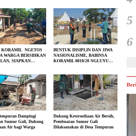
5
6
A KORAMIL NGETOS
BENTUK DISIPLIN DAN JIWA
A WARGA BERSIHKAN
NASIONALISME, BABINSA
LAN, SIAPKAN
KORAMIL 0810/20 NGLUYU
 UNTUK PENGECORAN
LATIH PASKIBRA
Ber
Tempuran Dampingi
Dukung Ketersediaan Air Bersih,
n Sumur Gali, Dukung
Pembuatan Sumur Gali
aan Air bagi Warga
Dilaksanakan di Desa Tempuran