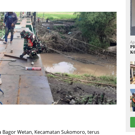
Ag
P
K
1
sa Bagor Wetan, Kecamatan Sukomoro, terus