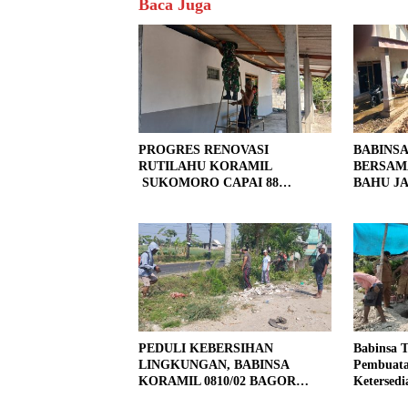
Baca Juga
PROGRES RENOVASI
BABINS
RUTILAHU KORAMIL
BERSAM
SUKOMORO CAPAI 88
BAHU JA
PERSEN, 10 RUMAH MASUK
LOKASI
TAHAP PENYELESAIAN
PEDULI KEBERSIHAN
Babinsa 
LINGKUNGAN, BABINSA
Pembuata
KORAMIL 0810/02 BAGOR
Ketersedi
BERSAMA WARGA KUTOREJO