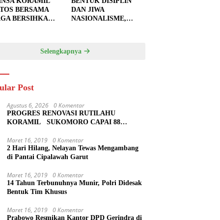
INSA KORAMIL
BENTUK DISIPLIN
TOS BERSAMA
DAN JIWA
GA BERSIHKAN
NASIONALISME,
U JALAN,
BABINSA KORAMIL
PKAN LOKASI
0810/20 NGLUYU
UK
LATIH PASKIBRA
Selengkapnya
GECORAN
ular Post
Agustus 6, 2026
0 Komentar
PROGRES RENOVASI RUTILAHU
KORAMIL SUKOMORO CAPAI 88
PERSEN, 10 RUMAH MASUK TAHAP
PENYELESAIAN
Maret 16, 2019
0 Komentar
2 Hari Hilang, Nelayan Tewas Mengambang
di Pantai Cipalawah Garut
Maret 16, 2019
0 Komentar
14 Tahun Terbunuhnya Munir, Polri Didesak
Bentuk Tim Khusus
Maret 16, 2019
0 Komentar
Prabowo Resmikan Kantor DPD Gerindra di