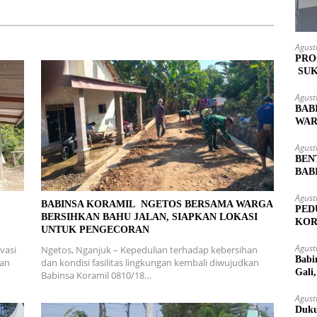
Agust
PRO
SUK
MAS
Agust
BAB
WAR
LOK
Agust
BEN
BAB
PAS
Agust
L
BABINSA KORAMIL NGETOS BERSAMA WARGA
PED
BERSIHKAN BAHU JALAN, SIAPKAN LOKASI
KOR
UNTUK PENGECORAN
KUT
Agust
vasi
Ngetos, Nganjuk – Kepedulian terhadap kebersihan
Babi
ran
dan kondisi fasilitas lingkungan kembali diwujudkan
Gali
Babinsa Koramil 0810/18…
Agust
Duku