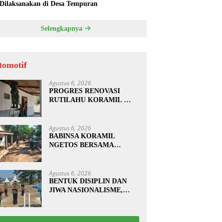
 Dilaksanakan di Desa Tempuran
Selengkapnya
tomotif
Agustus 6, 2026
PROGRES RENOVASI
RUTILAHU KORAMIL
SUKOMORO CAPAI 88
PERSEN, 10 RUMAH
MASUK TAHAP
Agustus 6, 2026
PENYELESAIAN
BABINSA KORAMIL
NGETOS BERSAMA
WARGA BERSIHKAN
BAHU JALAN, SIAPKAN
LOKASI UNTUK
Agustus 6, 2026
PENGECORAN
BENTUK DISIPLIN DAN
JIWA NASIONALISME,
BABINSA KORAMIL
0810/20 NGLUYU LATIH
PASKIBRA