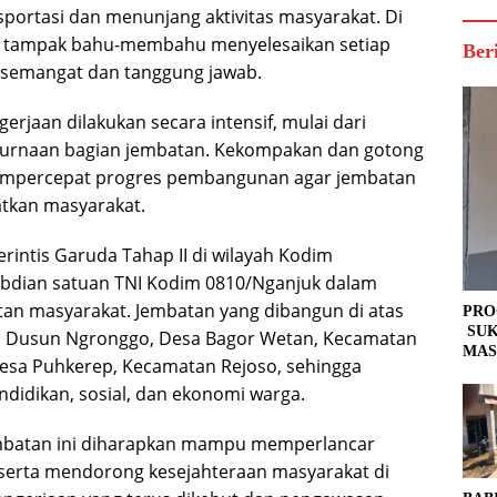
portasi dan menunjang aktivitas masyarakat. Di
a tampak bahu-membahu menyelesaikan setiap
Ber
semangat dan tanggung jawab.
gerjaan dilakukan secara intensif, mulai dari
purnaan bagian jembatan. Kekompakan dan gotong
empercepat progres pembangunan agar jembatan
atkan masyarakat.
intis Garuda Tahap II di wilayah Kodim
bdian satuan TNI Kodim 0810/Nganjuk dalam
an masyarakat. Jembatan yang dibangun di atas
PRO
SUK
n Dusun Ngronggo, Desa Bagor Wetan, Kecamatan
MAS
sa Puhkerep, Kecamatan Rejoso, sehingga
endidikan, sosial, dan ekonomi warga.
jembatan ini diharapkan mampu memperlancar
 serta mendorong kesejahteraan masyarakat di