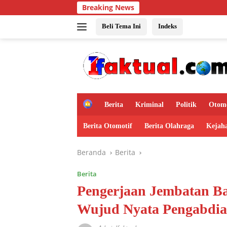
Langsung
Breaking News
ke
konten
Beli Tema Ini
Indeks
H
Berita
Kriminal
Politik
Otomo
o
m
Berita Otomotif
Berita Olahraga
Kejah
e
Beranda
Berita
Berita
Pengerjaan Jembatan Ba
Wujud Nyata Pengabdia