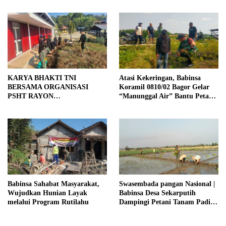
KARYA BHAKTI TNI
Atasi Kekeringan, Babinsa
BERSAMA ORGANISASI
Koramil 0810/02 Bagor Gelar
PSHT RAYON
“Manunggal Air” Bantu Petani
MARGOPATUT, WUJUDKAN
di Desa
SEMANGAT GOTONG
ROYONG DAN
KEMANUNGGALAN TNI-
RAKYAT
Babinsa Sahabat Masyarakat,
Swasembada pangan Nasional |
Wujudkan Hunian Layak
Babinsa Desa Sekarputih
melalui Program Rutilahu
Dampingi Petani Tanam Padi,
Dukung Ketahanan Pangan