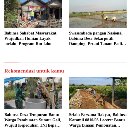
KEMANUNGGALAN TNI-
RAKYAT
Babinsa Sahabat Masyarakat,
Swasembada pangan Nasional |
Wujudkan Hunian Layak
Babinsa Desa Sekarputih
melalui Program Rutilahu
Dampingi Petani Tanam Padi,
Dukung Ketahanan Pangan
Rekomendasi untuk kamu
Babinsa Desa Tempuran Bantu
Selalu Bersama Rakyat, Babinsa
Warga Pembuatan Sumur Gali,
Koramil 0810/03 Loceret Bantu
Wujud Kepedulian TNI kepada
Warga Binaan Pembuatan
Masyarakat
Tanggul Jalan Sawah