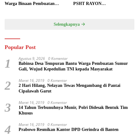
Warga Binaan Pembuatan
PSHT RAYON
Tanggul Jalan Sawah
MARGOPATUT, WUJUDKAN
SEMANGAT GOTONG
ROYONG DAN
Selengkapnya
KEMANUNGGALAN TNI-
RAKYAT
Popular Post
Agustus 9, 2026
0 Komentar
1
Babinsa Desa Tempuran Bantu Warga Pembuatan Sumur
Gali, Wujud Kepedulian TNI kepada Masyarakat
Maret 16, 2019
0 Komentar
2
2 Hari Hilang, Nelayan Tewas Mengambang di Pantai
Cipalawah Garut
Maret 16, 2019
0 Komentar
3
14 Tahun Terbunuhnya Munir, Polri Didesak Bentuk Tim
Khusus
Maret 16, 2019
0 Komentar
4
Prabowo Resmikan Kantor DPD Gerindra di Banten