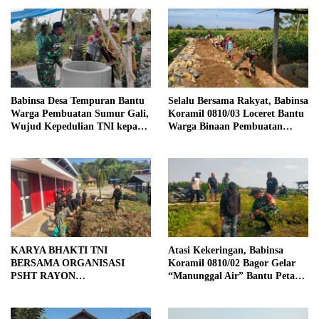
Babinsa Desa Tempuran Bantu
Selalu Bersama Rakyat, Babinsa
Warga Pembuatan Sumur Gali,
Koramil 0810/03 Loceret Bantu
Wujud Kepedulian TNI kepada
Warga Binaan Pembuatan
Masyarakat
Tanggul Jalan Sawah
KARYA BHAKTI TNI
Atasi Kekeringan, Babinsa
BERSAMA ORGANISASI
Koramil 0810/02 Bagor Gelar
PSHT RAYON
“Manunggal Air” Bantu Petani
MARGOPATUT, WUJUDKAN
di Desa
SEMANGAT GOTONG
ROYONG DAN