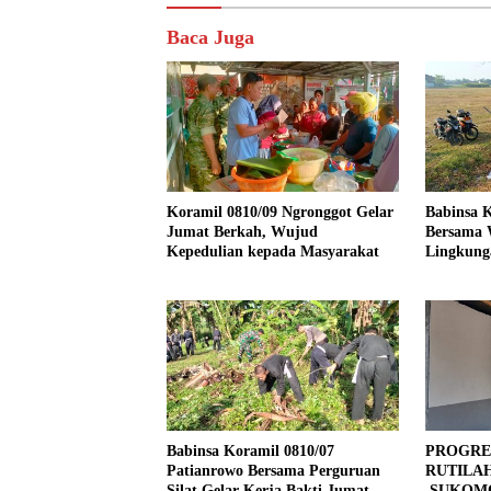
Baca Juga
Koramil 0810/09 Ngronggot Gelar
Babinsa K
Jumat Berkah, Wujud
Bersama 
Kepedulian kepada Masyarakat
Lingkung
Kendalre
Babinsa Koramil 0810/07
PROGRE
Patianrowo Bersama Perguruan
RUTILA
Silat Gelar Kerja Bakti Jumat
SUKOMO