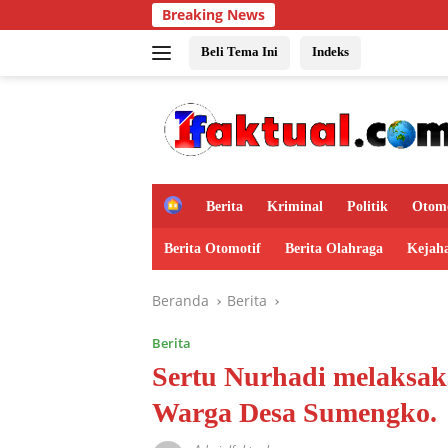
Langsung
Breaking News
ke
konten
Beli Tema Ini
Indeks
H
Berita
Kriminal
Politik
Otomo
o
m
Berita Otomotif
Berita Olahraga
Kejah
e
Beranda
Berita
Berita
Sertu Nurhadi melaksak
Warga Desa Sumengko.