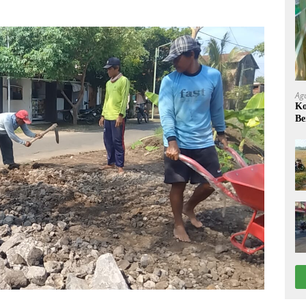
Ag
Ko
Be