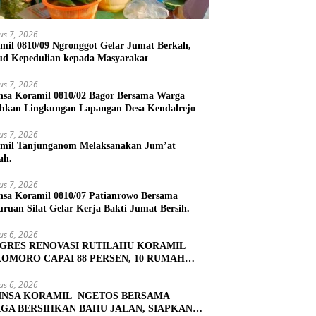
us 7, 2026
mil 0810/09 Ngronggot Gelar Jumat Berkah,
d Kepedulian kepada Masyarakat
us 7, 2026
nsa Koramil 0810/02 Bagor Bersama Warga
ihkan Lingkungan Lapangan Desa Kendalrejo
us 7, 2026
mil Tanjunganom Melaksanakan Jum’at
ah.
us 7, 2026
nsa Koramil 0810/07 Patianrowo Bersama
uruan Silat Gelar Kerja Bakti Jumat Bersih.
us 6, 2026
GRES RENOVASI RUTILAHU KORAMIL
OMORO CAPAI 88 PERSEN, 10 RUMAH
UK TAHAP PENYELESAIAN
us 6, 2026
INSA KORAMIL NGETOS BERSAMA
GA BERSIHKAN BAHU JALAN, SIAPKAN