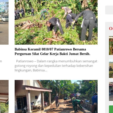
LOK
O
Babinsa Koramil 0810/07 Patianrowo Bersama
Perguruan Silat Gelar Kerja Bakti Jumat Bersih.
en
Patianrowo – Dalam rangka menumbuhkan semangat
gotong royong dan kepedulian terhadap kebersihan
lingkungan, Babinsa…