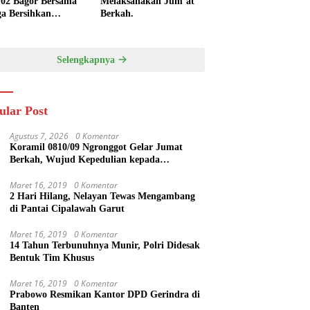
/02 Bagor Bersama
Melaksanakan Jum’at
a Bersihkan
Berkah.
kungan Lapangan
 Kendalrejo
Selengkapnya
ular Post
Agustus 7, 2026
0 Komentar
Koramil 0810/09 Ngronggot Gelar Jumat
Berkah, Wujud Kepedulian kepada
Masyarakat
Maret 16, 2019
0 Komentar
2 Hari Hilang, Nelayan Tewas Mengambang
di Pantai Cipalawah Garut
Maret 16, 2019
0 Komentar
14 Tahun Terbunuhnya Munir, Polri Didesak
Bentuk Tim Khusus
Maret 16, 2019
0 Komentar
Prabowo Resmikan Kantor DPD Gerindra di
Banten