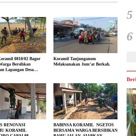
5
6
oramil 0810/02 Bagor
Koramil Tanjunganom
Warga Bersihkan
Melaksanakan Jum’at Berkah.
an Lapangan Desa
jo
Ber
S RENOVASI
BABINSA KORAMIL NGETOS
HU KORAMIL
BERSAMA WARGA BERSIHKAN
RO CAPAI 88
BAHU JALAN, SIAPKAN