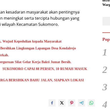
0810
Warg
Ling
pkan kesadaran masyarakat akan pentingnya
Desa
n meningkat serta tercipta hubungan yang
di wilayah Kecamatan Sukomoro.
Pop
h, Wujud Kepedulian kepada Masyarakat
 Bersihkan Lingkungan Lapangan Desa Kendalrejo
1
erkah.
rguruan Silat Gelar Kerja Bakti Jumat Bersih.
2
 SUKOMORO CAPAI 88 PERSEN, 10 RUMAH MASUK
RGA BERSIHKAN BAHU JALAN, SIAPKAN LOKASI
3
4