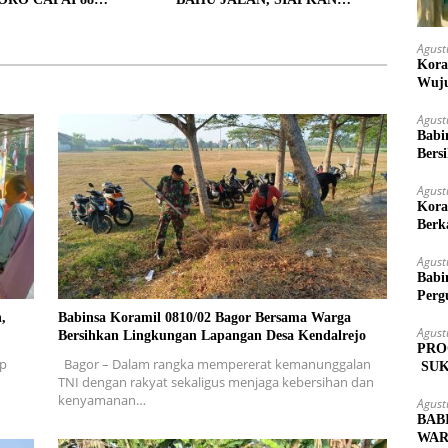
, 10 RUMAH MASUK
LOKASI UNTUK PENGECORAN
PENYELESAIAN
Agust
Kora
Wuju
Agust
Babi
Bers
Agust
Kora
Berk
Agust
Babi
Perg
,
Babinsa Koramil 0810/02 Bagor Bersama Warga
Agust
Bersihkan Lingkungan Lapangan Desa Kendalrejo
PRO
ap
Bagor – Dalam rangka mempererat kemanunggalan
SUK
TNI dengan rakyat sekaligus menjaga kebersihan dan
MAS
kenyamanan…
Agust
BAB
WAR