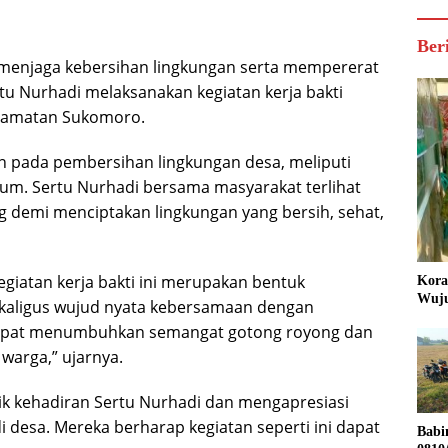
Ber
menjaga kebersihan lingkungan serta mempererat
u Nurhadi melaksanakan kegiatan kerja bakti
camatan Sukomoro.
kan pada pembersihan lingkungan desa, meliputi
 umum. Sertu Nurhadi bersama masyarakat terlihat
 demi menciptakan lingkungan yang bersih, sehat,
iatan kerja bakti ini merupakan bentuk
Kora
Wuju
ekaligus wujud nyata kebersamaan dengan
ta dapat menumbuhkan semangat gotong royong dan
arga,” ujarnya.
 kehadiran Sertu Nurhadi dan mengapresiasi
di desa. Mereka berharap kegiatan seperti ini dapat
Babi