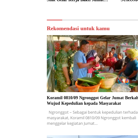
Bersih.
PERSEN
TAHAP 
Rekomendasi untuk kamu
Koramil 0810/09 Ngronggot Gelar Jumat Berkah
Wujud Kepedulian kepada Masyarakat
Ngronggot – Sebagai bentuk kepedulian terhad
masyarakat, Koramil 0810/09 Ngronggot kembali
menggelar kegiatan Jumat…