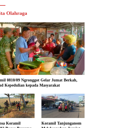
ita Olahraga
mil 0810/09 Ngronggot Gelar Jumat Berkah,
d Kepedulian kepada Masyarakat
nsa Koramil
Koramil Tanjunganom