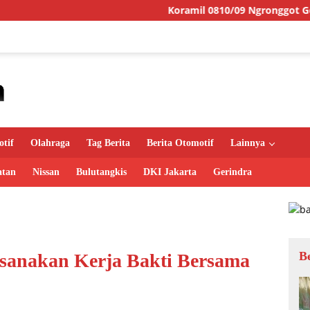
Koramil 0810/09 Ngronggot Gelar Jumat Berk
tif
Olahraga
Tag Berita
Berita Otomotif
Lainnya
atan
Nissan
Bulutangkis
DKI Jakarta
Gerindra
B
sanakan Kerja Bakti Bersama