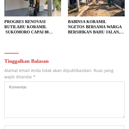
PROGRES RENOVASI
BABINSA KORAMIL
RUTILAHU KORAMIL
NGETOS BERSAMA WARGA
SUKOMORO CAPAI 88
BERSIHKAN BAHU JALAN,
PERSEN, 10 RUMAH MASUK
SIAPKAN LOKASI UNTUK
TAHAP PENYELESAIAN
PENGECORAN
Tinggalkan Balasan
Alamat email Anda tidak akan dipublikasikan.
Ruas yang
wajib ditandai
*