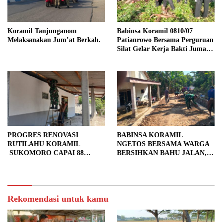
Koramil Tanjunganom
Babinsa Koramil 0810/07
Melaksanakan Jum’at Berkah.
Patianrowo Bersama Perguruan
Silat Gelar Kerja Bakti Jumat
Bersih.
PROGRES RENOVASI
BABINSA KORAMIL
RUTILAHU KORAMIL
NGETOS BERSAMA WARGA
SUKOMORO CAPAI 88
BERSIHKAN BAHU JALAN,
PERSEN, 10 RUMAH MASUK
SIAPKAN LOKASI UNTUK
TAHAP PENYELESAIAN
PENGECORAN
Rekomendasi untuk kamu