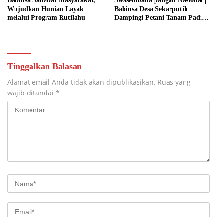
Babinsa Sahabat Masyarakat,
Swasembada pangan Nasional |
Wujudkan Hunian Layak
Babinsa Desa Sekarputih
melalui Program Rutilahu
Dampingi Petani Tanam Padi,
Dukung Ketahanan Pangan
Tinggalkan Balasan
Alamat email Anda tidak akan dipublikasikan.
Ruas yang
wajib ditandai
*