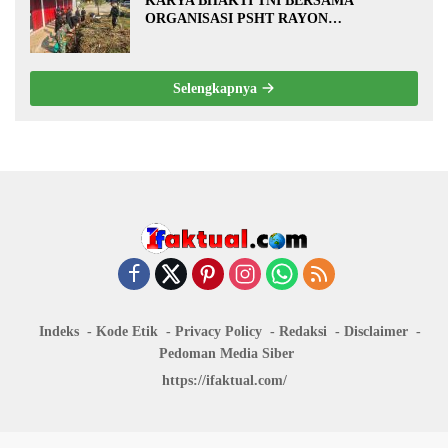
KARYA BHAKTI TNI BERSAMA
ORGANISASI PSHT RAYON
MARGOPATUT, WUJUDKAN SEMANGAT
GOTONG ROYONG DAN
KEMANUNGGALAN TNI-RAKYAT
Selengkapnya
Indeks
Kode Etik
Privacy Policy
Redaksi
Disclaimer
Pedoman Media Siber
https://ifaktual.com/