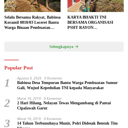
Selalu Bersama Rakyat, Babinsa
KARYA BHAKTI TNI
Koramil 0810/03 Loceret Bantu
BERSAMA ORGANISASI
Warga Binaan Pembuatan
PSHT RAYON
Tanggul Jalan Sawah
MARGOPATUT, WUJUDKAN
SEMANGAT GOTONG
ROYONG DAN
Selengkapnya
KEMANUNGGALAN TNI-
RAKYAT
Popular Post
Agustus 9, 2026
0 Komentar
1
Babinsa Desa Tempuran Bantu Warga Pembuatan Sumur
Gali, Wujud Kepedulian TNI kepada Masyarakat
Maret 16, 2019
0 Komentar
2
2 Hari Hilang, Nelayan Tewas Mengambang di Pantai
Cipalawah Garut
Maret 16, 2019
0 Komentar
3
14 Tahun Terbunuhnya Munir, Polri Didesak Bentuk Tim