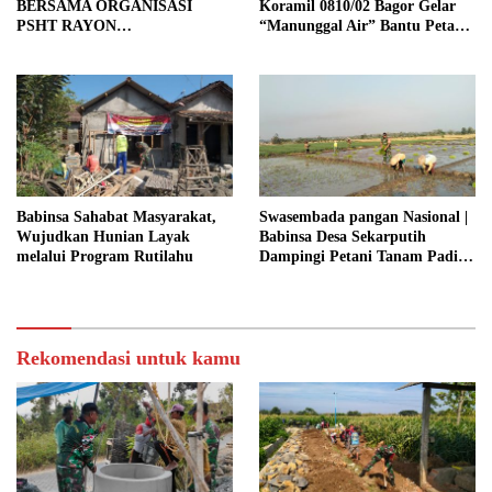
BERSAMA ORGANISASI
Koramil 0810/02 Bagor Gelar
PSHT RAYON
“Manunggal Air” Bantu Petani
MARGOPATUT, WUJUDKAN
di Desa
SEMANGAT GOTONG
ROYONG DAN
KEMANUNGGALAN TNI-
RAKYAT
Babinsa Sahabat Masyarakat,
Swasembada pangan Nasional |
Wujudkan Hunian Layak
Babinsa Desa Sekarputih
melalui Program Rutilahu
Dampingi Petani Tanam Padi,
Dukung Ketahanan Pangan
Rekomendasi untuk kamu