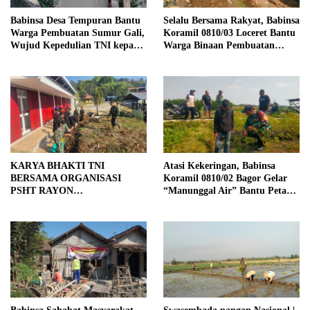
Babinsa Desa Tempuran Bantu
Selalu Bersama Rakyat, Babinsa
Warga Pembuatan Sumur Gali,
Koramil 0810/03 Loceret Bantu
Wujud Kepedulian TNI kepada
Warga Binaan Pembuatan
Masyarakat
Tanggul Jalan Sawah
KARYA BHAKTI TNI
Atasi Kekeringan, Babinsa
BERSAMA ORGANISASI
Koramil 0810/02 Bagor Gelar
PSHT RAYON
“Manunggal Air” Bantu Petani
MARGOPATUT, WUJUDKAN
di Desa
SEMANGAT GOTONG
ROYONG DAN
KEMANUNGGALAN TNI-
RAKYAT