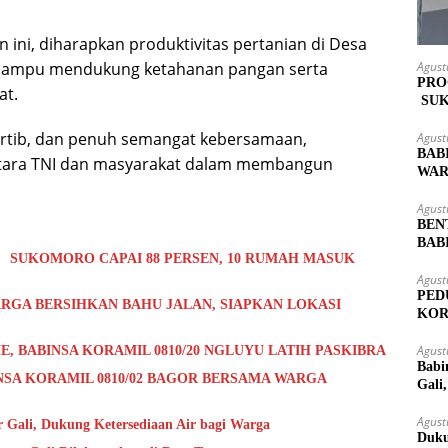
ni, diharapkan produktivitas pertanian di Desa
mampu mendukung ketahanan pangan serta
Agust
PRO
at.
SUK
MAS
ertib, dan penuh semangat kebersamaan,
Agust
BAB
ntara TNI dan masyarakat dalam membangun
WAR
LOK
Agust
BEN
BAB
 SUKOMORO CAPAI 88 PERSEN, 10 RUMAH MASUK
PAS
Agust
PED
RGA BERSIHKAN BAHU JALAN, SIAPKAN LOKASI
KOR
KUT
Agust
E, BABINSA KORAMIL 0810/20 NGLUYU LATIH PASKIBRA
Babi
NSA KORAMIL 0810/02 BAGOR BERSAMA WARGA
Gali
Agust
Gali, Dukung Ketersediaan Air bagi Warga
Duku