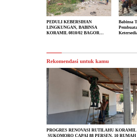
PEDULI KEBERSIHAN
Babinsa 
LINGKUNGAN, BABINSA
Pembuata
KORAMIL 0810/02 BAGOR
Ketersedi
BERSAMA WARGA KUTOREJO
GELAR KERJA BAKTI
Rekomendasi untuk kamu
PROGRES RENOVASI RUTILAHU KORAMI
SUKOMORO CAPAI 88 PERSEN, 10 RUMAH