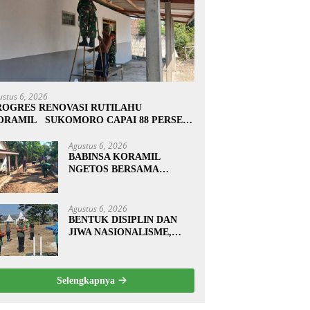
ustus 6, 2026
ROGRES RENOVASI RUTILAHU
ORAMIL SUKOMORO CAPAI 88 PERSEN,
0 RUMAH MASUK TAHAP PENYELESAIAN
Agustus 6, 2026
BABINSA KORAMIL
NGETOS BERSAMA
WARGA BERSIHKAN
BAHU JALAN, SIAPKAN
LOKASI UNTUK
Agustus 6, 2026
PENGECORAN
BENTUK DISIPLIN DAN
JIWA NASIONALISME,
BABINSA KORAMIL
0810/20 NGLUYU LATIH
PASKIBRA
Selengkapnya