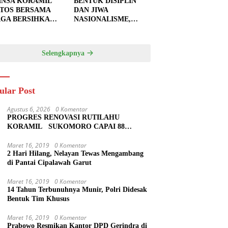
INSA KORAMIL
BENTUK DISIPLIN
TOS BERSAMA
DAN JIWA
GA BERSIHKAN
NASIONALISME,
U JALAN,
BABINSA KORAMIL
PKAN LOKASI
0810/20 NGLUYU
UK
LATIH PASKIBRA
Selengkapnya
GECORAN
ular Post
Agustus 6, 2026
0 Komentar
PROGRES RENOVASI RUTILAHU
KORAMIL SUKOMORO CAPAI 88
PERSEN, 10 RUMAH MASUK TAHAP
PENYELESAIAN
Maret 16, 2019
0 Komentar
2 Hari Hilang, Nelayan Tewas Mengambang
di Pantai Cipalawah Garut
Maret 16, 2019
0 Komentar
14 Tahun Terbunuhnya Munir, Polri Didesak
Bentuk Tim Khusus
Maret 16, 2019
0 Komentar
Prabowo Resmikan Kantor DPD Gerindra di