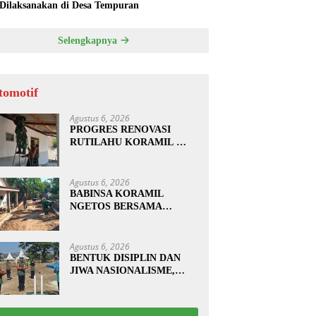
 Dilaksanakan di Desa Tempuran
Selengkapnya
tomotif
Agustus 6, 2026
PROGRES RENOVASI
RUTILAHU KORAMIL
SUKOMORO CAPAI 88
PERSEN, 10 RUMAH
MASUK TAHAP
Agustus 6, 2026
PENYELESAIAN
BABINSA KORAMIL
NGETOS BERSAMA
WARGA BERSIHKAN
BAHU JALAN, SIAPKAN
LOKASI UNTUK
Agustus 6, 2026
PENGECORAN
BENTUK DISIPLIN DAN
JIWA NASIONALISME,
BABINSA KORAMIL
0810/20 NGLUYU LATIH
PASKIBRA