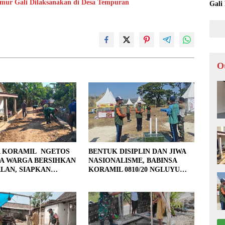
umur Gali Dilaksanakan di Desa Tempuran
Gali
O
A KORAMIL NGETOS
BENTUK DISIPLIN DAN JIWA
A WARGA BERSIHKAN
NASIONALISME, BABINSA
LAN, SIAPKAN
KORAMIL 0810/20 NGLUYU
 UNTUK PENGECORAN
LATIH PASKIBRA