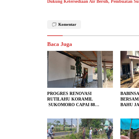
Dukung Ketersediaan Air Bersih, Pembuatan S
Komentar
Baca Juga
PROGRES RENOVASI
BABINS
RUTILAHU KORAMIL
BERSAM
SUKOMORO CAPAI 88
BAHU JA
PERSEN, 10 RUMAH MASUK
LOKASI
TAHAP PENYELESAIAN