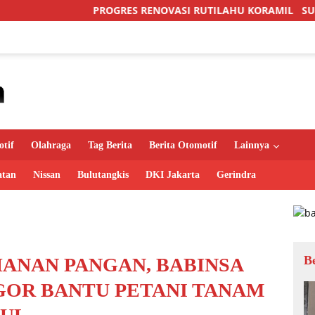
ROGRES RENOVASI RUTILAHU KORAMIL SUKOMORO CAPAI 88 P
tif
Olahraga
Tag Berita
Berita Otomotif
Lainnya
atan
Nissan
Bulutangkis
DKI Jakarta
Gerindra
B
ANAN PANGAN, BABINSA
AGOR BANTU PETANI TANAM