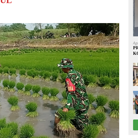
PUL
Ag
P
K
1