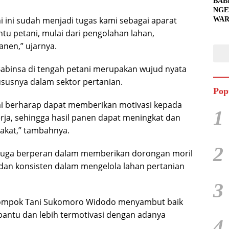
BAB
NGE
 ini sudah menjadi tugas kami sebagai aparat
WAR
BAH
u petani, mulai dari pengolahan lahan,
SIA
nen,” ujarnya.
UNT
PEN
abinsa di tengah petani merupakan wujud nyata
susnya dalam sektor pertanian.
Pop
mi berharap dapat memberikan motivasi kepada
1
rja, sehingga hasil panen dapat meningkat dan
kat,” tambahnya.
2
a juga berperan dalam memberikan dorongan moril
 dan konsisten dalam mengelola lahan pertanian
3
elompok Tani Sukomoro Widodo menyambut baik
bantu dan lebih termotivasi dengan adanya
4