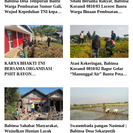
Babinsa Desa Tempuran Bantu
Selalu Bersama Rakyat, Babinsa
Warga Pembuatan Sumur Gali,
Koramil 0810/03 Loceret Bantu
Wujud Kepedulian TNI kepada
Warga Binaan Pembuatan
Masyarakat
Tanggul Jalan Sawah
KARYA BHAKTI TNI
Atasi Kekeringan, Babinsa
BERSAMA ORGANISASI
Koramil 0810/02 Bagor Gelar
PSHT RAYON
“Manunggal Air” Bantu Petani
MARGOPATUT, WUJUDKAN
di Desa
SEMANGAT GOTONG
ROYONG DAN
KEMANUNGGALAN TNI-
RAKYAT
Babinsa Sahabat Masyarakat,
Swasembada pangan Nasional |
Wujudkan Hunian Layak
Babinsa Desa Sekarputih