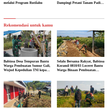
melalui Program Rutilahu
Dampingi Petani Tanam Padi,
Dukung Ketahanan Pangan
Rekomendasi untuk kamu
Babinsa Desa Tempuran Bantu
Selalu Bersama Rakyat, Babinsa
Warga Pembuatan Sumur Gali,
Koramil 0810/03 Loceret Bantu
Wujud Kepedulian TNI kepada
Warga Binaan Pembuatan
Masyarakat
Tanggul Jalan Sawah