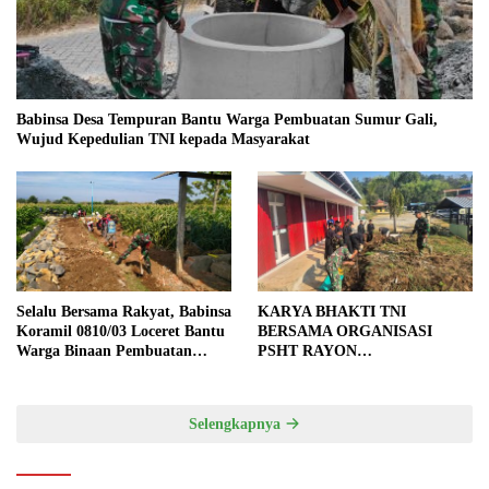
Babinsa Desa Tempuran Bantu Warga Pembuatan Sumur Gali,
Wujud Kepedulian TNI kepada Masyarakat
Selalu Bersama Rakyat, Babinsa
KARYA BHAKTI TNI
Koramil 0810/03 Loceret Bantu
BERSAMA ORGANISASI
Warga Binaan Pembuatan
PSHT RAYON
Tanggul Jalan Sawah
MARGOPATUT, WUJUDKAN
SEMANGAT GOTONG
ROYONG DAN
Selengkapnya
KEMANUNGGALAN TNI-
RAKYAT