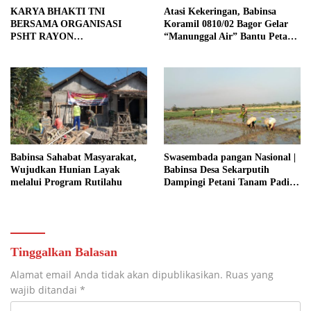
KARYA BHAKTI TNI
Atasi Kekeringan, Babinsa
BERSAMA ORGANISASI
Koramil 0810/02 Bagor Gelar
PSHT RAYON
“Manunggal Air” Bantu Petani
MARGOPATUT, WUJUDKAN
di Desa
SEMANGAT GOTONG
ROYONG DAN
KEMANUNGGALAN TNI-
RAKYAT
Babinsa Sahabat Masyarakat,
Swasembada pangan Nasional |
Wujudkan Hunian Layak
Babinsa Desa Sekarputih
melalui Program Rutilahu
Dampingi Petani Tanam Padi,
Dukung Ketahanan Pangan
Tinggalkan Balasan
Alamat email Anda tidak akan dipublikasikan.
Ruas yang
wajib ditandai
*