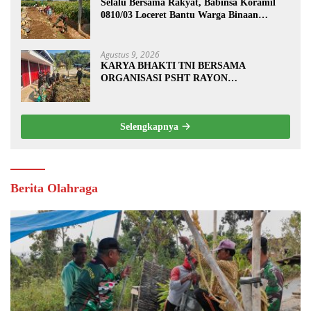
Selalu Bersama Rakyat, Babinsa Koramil
0810/03 Loceret Bantu Warga Binaan
Pembuatan Tanggul Jalan Sawah
Agustus 9, 2026
KARYA BHAKTI TNI BERSAMA
ORGANISASI PSHT RAYON
MARGOPATUT, WUJUDKAN SEMANGAT
GOTONG ROYONG DAN
KEMANUNGGALAN TNI-RAKYAT
Selengkapnya
Berita Olahraga