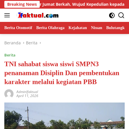
Langsung
got Gelar Jumat Berkah, Wujud Kepedulian kepada Masyarakat
Breaking News
ke
konten
Berita Otomotif
Berita Olahraga
Kejahatan
Nissan
Bulutangkis
Beranda
Berita
Berita
TNI sahabat siswa siswi SMPN3
penanaman Disiplin Dan pembentukan
karakter melalui kegiatan PBB
AdminIfaktual
April 11, 2026