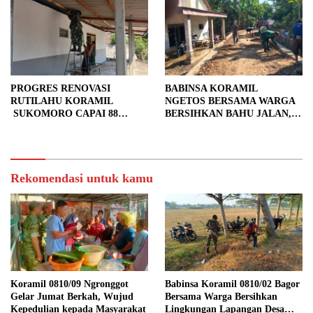
PROGRES RENOVASI
BABINSA KORAMIL
RUTILAHU KORAMIL
NGETOS BERSAMA WARGA
SUKOMORO CAPAI 88
BERSIHKAN BAHU JALAN,
PERSEN, 10 RUMAH MASUK
SIAPKAN LOKASI UNTUK
TAHAP PENYELESAIAN
PENGECORAN
Rekomendasi untuk kamu
Koramil 0810/09 Ngronggot
Babinsa Koramil 0810/02 Bagor
Gelar Jumat Berkah, Wujud
Bersama Warga Bersihkan
Kepedulian kepada Masyarakat
Lingkungan Lapangan Desa