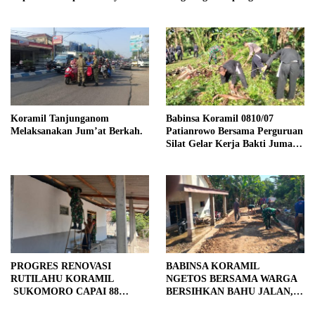
Kendalrejo
Koramil Tanjunganom
Babinsa Koramil 0810/07
Melaksanakan Jum’at Berkah.
Patianrowo Bersama Perguruan
Silat Gelar Kerja Bakti Jumat
Bersih.
PROGRES RENOVASI
BABINSA KORAMIL
RUTILAHU KORAMIL
NGETOS BERSAMA WARGA
SUKOMORO CAPAI 88
BERSIHKAN BAHU JALAN,
PERSEN, 10 RUMAH MASUK
SIAPKAN LOKASI UNTUK