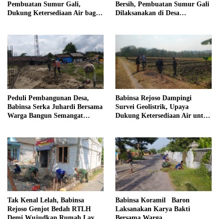
Pembuatan Sumur Gali,
Bersih, Pembuatan Sumur Gali
Dukung Ketersediaan Air bagi
Dilaksanakan di Desa
Warga
Tempuran
Peduli Pembangunan Desa,
Babinsa Rejoso Dampingi
Babinsa Serka Juhardi Bersama
Survei Geolistrik, Upaya
Warga Bangun Semangat
Dukung Ketersediaan Air untuk
Gotong Royong
Lahan Pertanian
Tak Kenal Lelah, Babinsa
Babinsa Koramil Baron
Rejoso Genjot Bedah RTLH
Laksanakan Karya Bakti
Demi Wujudkan Rumah Layak
Bersama Warga