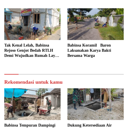
Gotong Royong
Lahan Pertanian
Tak Kenal Lelah, Babinsa
Babinsa Koramil Baron
Rejoso Genjot Bedah RTLH
Laksanakan Karya Bakti
Demi Wujudkan Rumah Layak
Bersama Warga
bagi Warga Wengkal
Rekomendasi untuk kamu
Babinsa Tempuran Dampingi
Dukung Ketersediaan Air