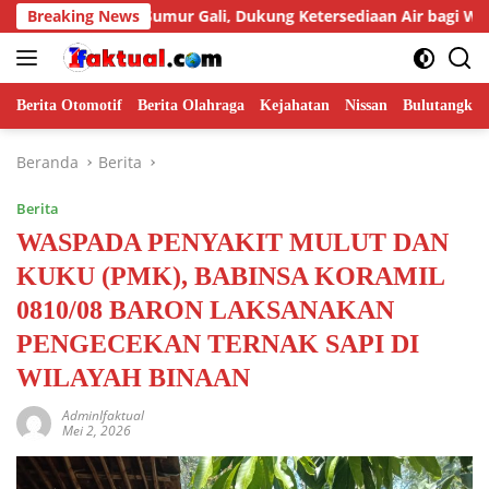
Langsung
an Sumur Gali, Dukung Ketersediaan Air bagi Warga
Breaking News
Du
ke
konten
Berita Otomotif
Berita Olahraga
Kejahatan
Nissan
Bulutangkis
Beranda
Berita
Berita
WASPADA PENYAKIT MULUT DAN
KUKU (PMK), BABINSA KORAMIL
0810/08 BARON LAKSANAKAN
PENGECEKAN TERNAK SAPI DI
WILAYAH BINAAN
AdminIfaktual
Mei 2, 2026