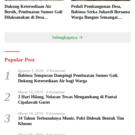
Dukung Ketersediaan Air
Peduli Pembangunan Desa,
Bersih, Pembuatan Sumur Gali
Babinsa Serka Juhardi Bersama
Dilaksanakan di Desa
Warga Bangun Semangat
Tempuran
Gotong Royong
Selengkapnya
Popular Post
Agustus 5, 2026
0 Komentar
1
Babinsa Tempuran Dampingi Pembuatan Sumur Gali,
Dukung Ketersediaan Air bagi Warga
Maret 16, 2019
0 Komentar
2
2 Hari Hilang, Nelayan Tewas Mengambang di Pantai
Cipalawah Garut
Maret 16, 2019
0 Komentar
3
14 Tahun Terbunuhnya Munir, Polri Didesak Bentuk Tim
Khusus
Maret 16, 2019
0 Komentar