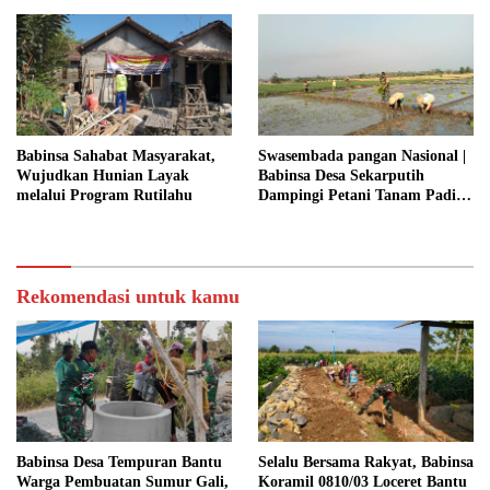
SEMANGAT GOTONG
ROYONG DAN
KEMANUNGGALAN TNI-
RAKYAT
Babinsa Sahabat Masyarakat,
Swasembada pangan Nasional |
Wujudkan Hunian Layak
Babinsa Desa Sekarputih
melalui Program Rutilahu
Dampingi Petani Tanam Padi,
Dukung Ketahanan Pangan
Rekomendasi untuk kamu
Babinsa Desa Tempuran Bantu
Selalu Bersama Rakyat, Babinsa
Warga Pembuatan Sumur Gali,
Koramil 0810/03 Loceret Bantu