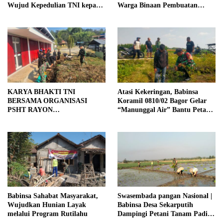
Wujud Kepedulian TNI kepada
Warga Binaan Pembuatan
Masyarakat
Tanggul Jalan Sawah
KARYA BHAKTI TNI
Atasi Kekeringan, Babinsa
BERSAMA ORGANISASI
Koramil 0810/02 Bagor Gelar
PSHT RAYON
“Manunggal Air” Bantu Petani
MARGOPATUT, WUJUDKAN
di Desa
SEMANGAT GOTONG
ROYONG DAN
KEMANUNGGALAN TNI-
RAKYAT
Babinsa Sahabat Masyarakat,
Swasembada pangan Nasional |
Wujudkan Hunian Layak
Babinsa Desa Sekarputih
melalui Program Rutilahu
Dampingi Petani Tanam Padi,
Dukung Ketahanan Pangan