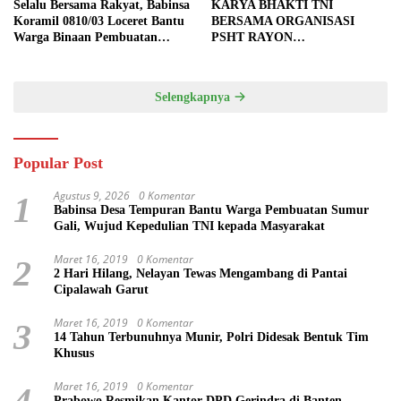
Selalu Bersama Rakyat, Babinsa
KARYA BHAKTI TNI
Koramil 0810/03 Loceret Bantu
BERSAMA ORGANISASI
Warga Binaan Pembuatan
PSHT RAYON
Tanggul Jalan Sawah
MARGOPATUT, WUJUDKAN
SEMANGAT GOTONG
ROYONG DAN
Selengkapnya
KEMANUNGGALAN TNI-
RAKYAT
Popular Post
Agustus 9, 2026
0 Komentar
1
Babinsa Desa Tempuran Bantu Warga Pembuatan Sumur
Gali, Wujud Kepedulian TNI kepada Masyarakat
Maret 16, 2019
0 Komentar
2
2 Hari Hilang, Nelayan Tewas Mengambang di Pantai
Cipalawah Garut
Maret 16, 2019
0 Komentar
3
14 Tahun Terbunuhnya Munir, Polri Didesak Bentuk Tim
Khusus
Maret 16, 2019
0 Komentar
4
Prabowo Resmikan Kantor DPD Gerindra di Banten