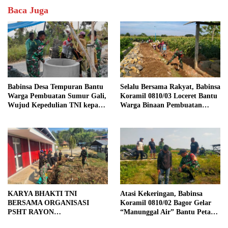
Baca Juga
Babinsa Desa Tempuran Bantu
Selalu Bersama Rakyat, Babinsa
Warga Pembuatan Sumur Gali,
Koramil 0810/03 Loceret Bantu
Wujud Kepedulian TNI kepada
Warga Binaan Pembuatan
Masyarakat
Tanggul Jalan Sawah
KARYA BHAKTI TNI
Atasi Kekeringan, Babinsa
BERSAMA ORGANISASI
Koramil 0810/02 Bagor Gelar
PSHT RAYON
“Manunggal Air” Bantu Petani
MARGOPATUT, WUJUDKAN
di Desa