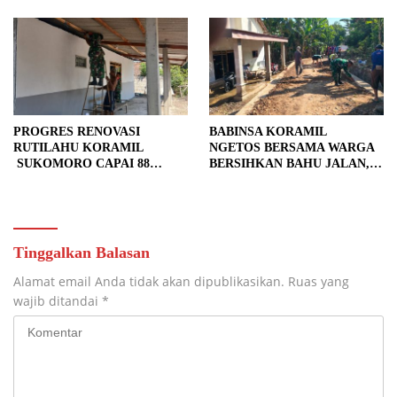
PROGRES RENOVASI
BABINSA KORAMIL
RUTILAHU KORAMIL
NGETOS BERSAMA WARGA
SUKOMORO CAPAI 88
BERSIHKAN BAHU JALAN,
PERSEN, 10 RUMAH MASUK
SIAPKAN LOKASI UNTUK
TAHAP PENYELESAIAN
PENGECORAN
Tinggalkan Balasan
Alamat email Anda tidak akan dipublikasikan.
Ruas yang
wajib ditandai
*