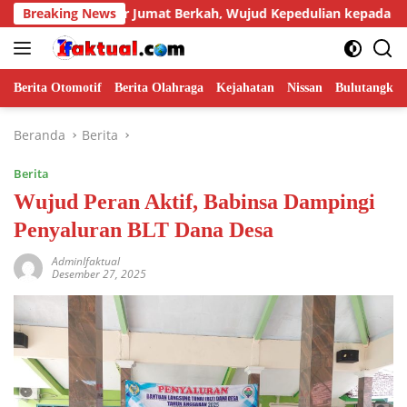
Langsung
ot Gelar Jumat Berkah, Wujud Kepedulian kepada Masyarakat
Breaking News
ke
konten
Berita Otomotif
Berita Olahraga
Kejahatan
Nissan
Bulutangkis
Beranda
Berita
Berita
Wujud Peran Aktif, Babinsa Dampingi
Penyaluran BLT Dana Desa
AdminIfaktual
Desember 27, 2025