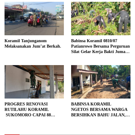
Koramil Tanjunganom
Babinsa Koramil 0810/07
Melaksanakan Jum’at Berkah.
Patianrowo Bersama Perguruan
Silat Gelar Kerja Bakti Jumat
Bersih.
PROGRES RENOVASI
BABINSA KORAMIL
RUTILAHU KORAMIL
NGETOS BERSAMA WARGA
SUKOMORO CAPAI 88
BERSIHKAN BAHU JALAN,
PERSEN, 10 RUMAH MASUK
SIAPKAN LOKASI UNTUK
TAHAP PENYELESAIAN
PENGECORAN