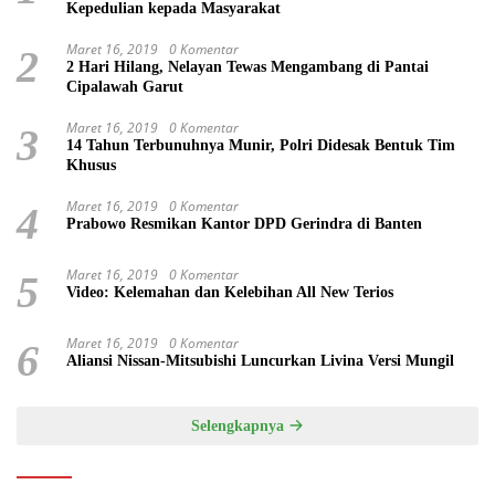
Kepedulian kepada Masyarakat
Maret 16, 2019
0 Komentar
2
2 Hari Hilang, Nelayan Tewas Mengambang di Pantai
Cipalawah Garut
Maret 16, 2019
0 Komentar
3
14 Tahun Terbunuhnya Munir, Polri Didesak Bentuk Tim
Khusus
Maret 16, 2019
0 Komentar
4
Prabowo Resmikan Kantor DPD Gerindra di Banten
Maret 16, 2019
0 Komentar
5
Video: Kelemahan dan Kelebihan All New Terios
Maret 16, 2019
0 Komentar
6
Aliansi Nissan-Mitsubishi Luncurkan Livina Versi Mungil
Selengkapnya