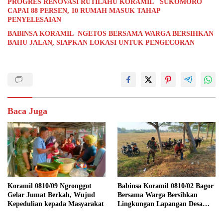
PROGRES RENOVASI RUTILAHU KORAMIL SUKOMORO
CAPAI 88 PERSEN, 10 RUMAH MASUK TAHAP
PENYELESAIAN
BABINSA KORAMIL NGETOS BERSAMA WARGA BERSIHKAN
BAHU JALAN, SIAPKAN LOKASI UNTUK PENGECORAN
Baca Juga
Koramil 0810/09 Ngronggot
Babinsa Koramil 0810/02 Bagor
Gelar Jumat Berkah, Wujud
Bersama Warga Bersihkan
Kepedulian kepada Masyarakat
Lingkungan Lapangan Desa
Kendalrejo