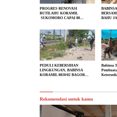
PROGRES RENOVASI
BABINS
RUTILAHU KORAMIL
BERSAM
SUKOMORO CAPAI 88
BAHU JA
PERSEN, 10 RUMAH MASUK
LOKASI
TAHAP PENYELESAIAN
PEDULI KEBERSIHAN
Babinsa 
LINGKUNGAN, BABINSA
Pembuata
KORAMIL 0810/02 BAGOR
Ketersedi
BERSAMA WARGA KUTOREJO
GELAR KERJA BAKTI
Rekomendasi untuk kamu