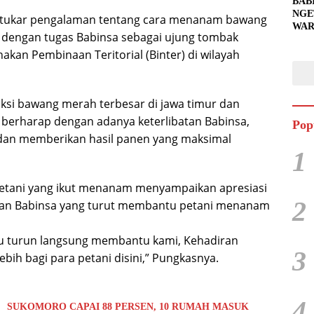
BAB
NGE
ertukar pengalaman tentang cara menanam bawang
WAR
ai dengan tugas Babinsa sebagai ujung tombak
BAH
SIA
kan Pembinaan Teritorial (Binter) di wilayah
UNT
PEN
ksi bawang merah terbesar di jawa timur dan
a berharap dengan adanya keterlibatan Babinsa,
Pop
 dan memberikan hasil panen yang maksimal
1
 petani yang ikut menanam menyampaikan apresiasi
2
lian Babinsa yang turut membantu petani menanam
u turun langsung membantu kami, Kehadiran
3
bih bagi para petani disini,” Pungkasnya.
4
 SUKOMORO CAPAI 88 PERSEN, 10 RUMAH MASUK