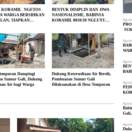
A KORAMIL NGETOS
BENTUK DISIPLIN DAN JIWA
A WARGA BERSIHKAN
NASIONALISME, BABINSA
Agust
LAN, SIAPKAN
KORAMIL 0810/20 NGLUYU
PRO
 UNTUK PENGECORAN
LATIH PASKIBRA
SUK
MAS
Agust
BAB
WAR
LOK
Agust
BEN
BAB
Tempuran Dampingi
Dukung Ketersediaan Air Bersih,
PAS
n Sumur Gali, Dukung
Pembuatan Sumur Gali
Agust
aan Air bagi Warga
Dilaksanakan di Desa Tempuran
PED
KOR
KUT
Agust
Babi
Gali
Agust
Duku