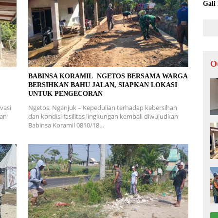
Gali
O
L
BABINSA KORAMIL NGETOS BERSAMA WARGA
BERSIHKAN BAHU JALAN, SIAPKAN LOKASI
UNTUK PENGECORAN
vasi
Ngetos, Nganjuk – Kepedulian terhadap kebersihan
ran
dan kondisi fasilitas lingkungan kembali diwujudkan
Babinsa Koramil 0810/18…