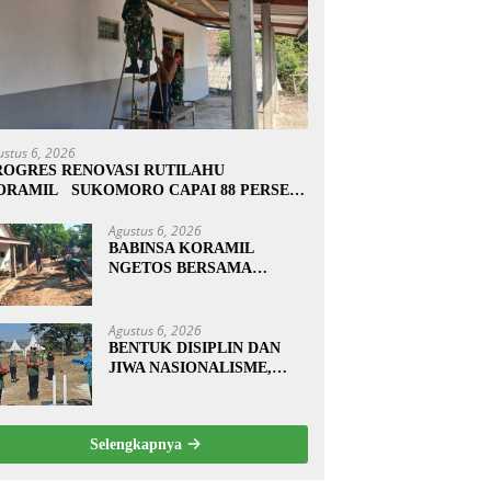
ustus 6, 2026
ROGRES RENOVASI RUTILAHU
ORAMIL SUKOMORO CAPAI 88 PERSEN,
0 RUMAH MASUK TAHAP PENYELESAIAN
Agustus 6, 2026
BABINSA KORAMIL
NGETOS BERSAMA
WARGA BERSIHKAN
BAHU JALAN, SIAPKAN
LOKASI UNTUK
Agustus 6, 2026
PENGECORAN
BENTUK DISIPLIN DAN
JIWA NASIONALISME,
BABINSA KORAMIL
0810/20 NGLUYU LATIH
PASKIBRA
Selengkapnya