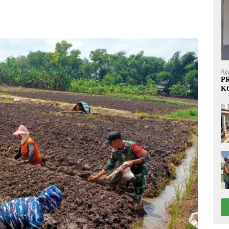
Ag
P
K
1