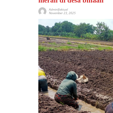
merah di desa binaan
AdminIfaktual
November 23, 2025