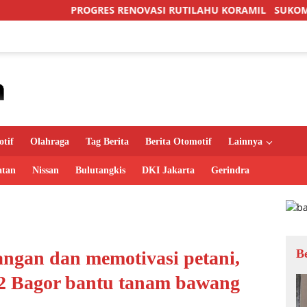
ES RENOVASI RUTILAHU KORAMIL SUKOMORO CAPAI 88 PERSE
tif
Olahraga
Tag Berita
Berita Otomotif
Lainnya
atan
Nissan
Bulutangkis
DKI Jakarta
Gerindra
B
ngan dan memotivasi petani,
02 Bagor bantu tanam bawang