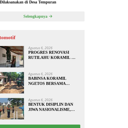
 Dilaksanakan di Desa Tempuran
Selengkapnya
tomotif
Agustus 6, 2026
PROGRES RENOVASI
RUTILAHU KORAMIL
SUKOMORO CAPAI 88
PERSEN, 10 RUMAH
MASUK TAHAP
Agustus 6, 2026
PENYELESAIAN
BABINSA KORAMIL
NGETOS BERSAMA
WARGA BERSIHKAN
BAHU JALAN, SIAPKAN
LOKASI UNTUK
Agustus 6, 2026
PENGECORAN
BENTUK DISIPLIN DAN
JIWA NASIONALISME,
BABINSA KORAMIL
0810/20 NGLUYU LATIH
PASKIBRA