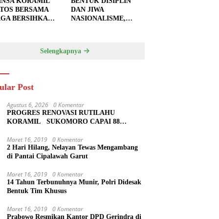
INSA KORAMIL
BENTUK DISIPLIN
TOS BERSAMA
DAN JIWA
GA BERSIHKAN
NASIONALISME,
U JALAN,
BABINSA KORAMIL
PKAN LOKASI
0810/20 NGLUYU
UK
LATIH PASKIBRA
Selengkapnya
GECORAN
ular Post
Agustus 6, 2026
0 Komentar
PROGRES RENOVASI RUTILAHU
KORAMIL SUKOMORO CAPAI 88
PERSEN, 10 RUMAH MASUK TAHAP
PENYELESAIAN
Maret 16, 2019
0 Komentar
2 Hari Hilang, Nelayan Tewas Mengambang
di Pantai Cipalawah Garut
Maret 16, 2019
0 Komentar
14 Tahun Terbunuhnya Munir, Polri Didesak
Bentuk Tim Khusus
Maret 16, 2019
0 Komentar
Prabowo Resmikan Kantor DPD Gerindra di