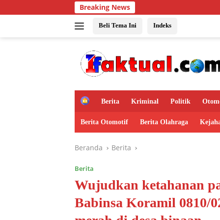
Langsung
Breaking News
PROGR
ke
konten
Beli Tema Ini
Indeks
H
Berita
Kriminal
Politik
Otomo
o
m
Berita Otomotif
Berita Olahraga
Kejah
e
Beranda
Berita
Berita
Wujudkan ketahanan pa
Babinsa Koramil 0810/